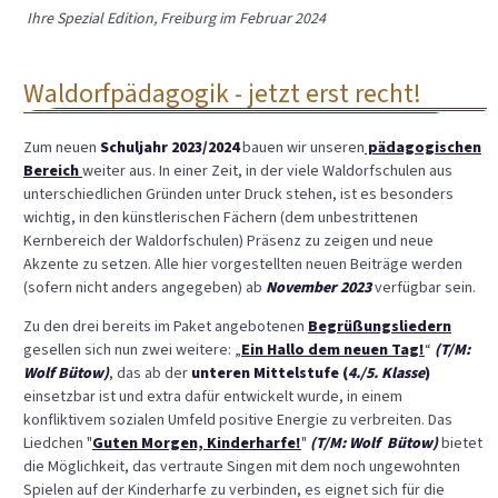
Ihre Spezial Edition, Freiburg im Februar 2024
Waldorfpädagogik - jetzt erst recht!
Zum neuen
Schuljahr 2023/2024
bauen wir unseren
pädagogischen
Bereich
weiter aus. In einer Zeit, in der viele Waldorfschulen aus
unterschiedlichen Gründen unter Druck stehen, ist es besonders
wichtig, in den künstlerischen Fächern (dem unbestrittenen
Kernbereich der Waldorfschulen) Präsenz zu zeigen und neue
Akzente zu setzen. Alle hier vorgestellten neuen Beiträge werden
(sofern nicht anders angegeben) ab
November 2023
verfügbar sein.
Zu den drei bereits im Paket angebotenen
Begrüßungsliedern
gesellen sich nun zwei weitere: „
E
in Hallo dem neuen Tag!
“
(T/M:
Wolf Bütow)
, das ab der
unteren Mittelstufe (
4./5. Klasse
)
einsetzbar ist und extra dafür entwickelt wurde, in einem
konfliktivem sozialen Umfeld positive Energie zu verbreiten. Das
Liedchen "
Guten Morgen, Kinderharfe!
"
(T/M: Wolf Bütow)
bietet
die Möglichkeit, das vertraute Singen mit dem noch ungewohnten
Spielen auf der Kinderharfe zu verbinden, es eignet sich für die