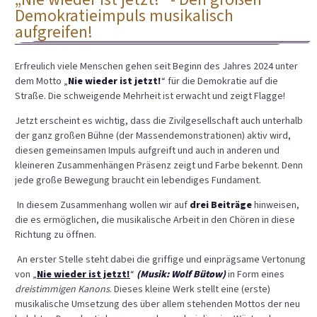
„Nie wieder ist jetzt!“ - Den großen
Demokratieimpuls musikalisch
aufgreifen!
Erfreulich viele Menschen gehen seit Beginn des Jahres 2024 unter
dem Motto „
Nie wieder ist jetzt!
“ für die Demokratie auf die
Straße. Die schweigende Mehrheit ist erwacht und zeigt Flagge!
Jetzt erscheint es wichtig, dass die Zivilgesellschaft auch unterhalb
der ganz großen Bühne (der Massendemonstrationen) aktiv wird,
diesen gemeinsamen Impuls aufgreift und auch in anderen und
kleineren Zusammenhängen Präsenz zeigt und Farbe bekennt. Denn
jede große Bewegung braucht ein lebendiges Fundament.
In diesem Zusammenhang wollen wir auf
drei Beiträge
hinweisen,
die es ermöglichen, die musikalische Arbeit in den Chören in diese
Richtung zu öffnen.
An erster Stelle steht dabei die griffige und einprägsame Vertonung
von „
Nie wieder ist jetzt!
“
(Musik: Wolf Bütow)
in Form eines
dreistimmigen Kanons
. Dieses kleine Werk stellt eine (erste)
musikalische Umsetzung des über allem stehenden Mottos der neu