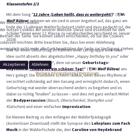
Klassenstufen 2/3
.
Mit dem Song "
12 Jahre
(Leben heißt, dass es weitergeht!)
“ (
T/M:
Wolf Bütow
) nehmen wir ein Lied in unser Angebot auf, das ganz am
Wir benutzen Cookies
Ende der 12-jährigen Waldorfschulzeit steht und dazu gedacht ist, die
Wir nutzen Cookies auf unserer Website. Diese sind essenziell für den
Schüler*innen einer 12. Klasse zu verabschieden (erscheint im Januar
Betrieb der Seite. Sie können selbst entscheiden, ob Sie die Cookies
2024).
zulassen möchten. Bitte beachten Sie, dass bei einer Ablehnung
womöglich nicht mehr alle Funktionalitäten der Seite zur Verfügung stehen.
Wer für einen Geburtstag im Rahmen einer Lerngruppe eine neue
Idee sucht abseits des abgelutschten „
Happy birthday to you
“ oder
„
Viel Glück und viel Segen
“, dem sei unser
Geburtstags-
Akzeptieren
Ablehnen
Rhythmical „
Heute ist ein schöner Tag!
“
(
T/M: Wolf Bütow
) ans
Weitere Informationen
|
Impressum
Herz gelegt. Die Grundidee scheint radikal, denn dieses Rhythmical
verzichtet vollständig auf den Gesang und ermöglicht dadurch, einen
Geburtstag mal wieder überraschend anders zu begehen und es
dabei so richtig "knallen" zu lassen – und dies mit ganz einfach Mittel
der
Bodypercussion
(
Bauch, Oberschenkel, Stampfen und
Klatschen
) und einer einfachen
Improvisation
.
Ein kleinen Beitrag zu den Anfängen der Waldorfpädagogik
(
kostenloser Download
) stellt die Synopse des
Lehrplans zum Fach
Musik
in der Waldorfschule dar, den
Carol
i
ne von Heydebrand