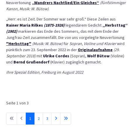
Neuvertonung
„Wandrers Nachtlied/Ein Gleiches“
(fünfstimmiger
Kanon, Musik: W. Bütow)
.
„Herr: es ist Zeit. Der Sommer war sehr groß.“ Diese Zeilen aus
Rainer Maria Rilkes
(1875-1926)
legendärem Gedicht
„Herbsttag“
(1902)
markieren das Ende des Sommers, das mit dem Ende der
Jungfrau-Zeit zusammenfällt. Die von uns vorgelegte Neuvertonung
"Herbsttag"
(Musik: W. Bütow)
für
Sopran, Violine und Klavier
wird
pünktlich zum 23. September 2022 in der
Originalaufnahme
(29.
September 2018)
mit
Ulrike Cordes
(Sopran),
Wolf Bütow
(Violine)
und
Bernd Grußendorf
(Klavier) zugänglich gemacht.
Ihre Spezial Edition, Freiburg im August 2022
Seite 1 von 3
1
2
3