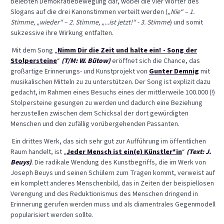
belebten Demokratiebewegung dar, wobei die vier Wörter des
Slogans auf die drei Kanonstimmen verteilt werden (
„Nie“ – 1.
Stimme, „wieder“ – 2. Stimme, „...ist jetzt!“ - 3. Stimme
) und somit
sukzessive ihre Wirkung entfalten.
Mit dem Song „
Nimm Dir die Zeit und halte ein! - Song der
Stolpersteine
“
(T/M: W. Bütow)
eröffnet sich die Chance, das
großartige Erinnerungs- und Kunstprojekt von
Gunter Demnig
mit
musikalischen Mitteln zu zu unterstützen. Der Song ist explizit dazu
gedacht, im Rahmen eines Besuchs eines der mittlerweile 100.000 (!)
Stolpersteine gesungen zu werden und dadurch eine Beziehung
herzustellen zwischen dem Schicksal der dort gewürdigten
Menschen und den zufällig vorübergehenden Passanten.
Ein drittes Werk, das sich sehr gut zur Aufführung im öffentlichen
Raum handelt, ist „
Jeder Mensch ist ein(e) Künstler*in
“
(Text: J.
Beuys)
. Die radikale Wendung des Kunstbegriffs, die im Werk von
Joseph Beuys und seinen Schülern zum Tragen kommt, verweist auf
ein komplett anderes Menschenbild, das in Zeiten der beispiellosen
Verengung und des Reduktionismus des Menschen dringend in
Erinnerung gerufen werden muss und als diamentrales Gegenmodell
popularisiert werden sollte.