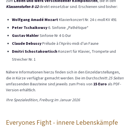
zum
Leben und Werk verschiedener Komponisten
, die in den
Klassenstufen 8-12
direkt einsetzbar sind. Erschienen sind bisher:
Wolfgang Amadé Mozart
Klavierkonzert Nr. 24 c-moll KV 491
Peter Tschaikowsy
6. Sinfonie „Pathétique“
Gustav Mahler
Sinfonie Nr 4 G-Dur
Claude Debussy
Prélude à l’Après-midi d’un Faune
Dmitri Schostakowtisch
Konzert für Klavier, Trompete und
Streicher Nr. 1
Nähere Informationen hierzu finden sich in den Einzeldarstellungen,
die in Kürze verfügbar gemacht werden. Die im Durchschnitt
25 Seiten
umfassenden Bausteine sind jeweils zum Preis von
15 Euro
als PDF-
Version erhältlich.
Ihre Spezialedition, Freiburg im Januar 2026
Everyones Fight - innere Lebenskämpfe