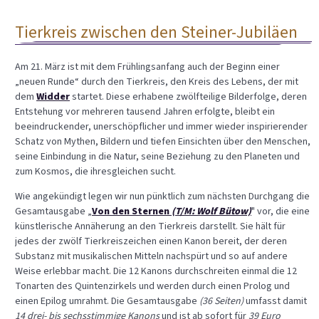
Tierkreis zwischen den Steiner-Jubiläen
Am 21. März ist mit dem Frühlingsanfang auch der Beginn einer
„neuen Runde“ durch den Tierkreis, den Kreis des Lebens, der mit
dem
Widder
startet. Diese erhabene zwölfteilige Bilderfolge, deren
Entstehung vor mehreren tausend Jahren erfolgte, bleibt ein
beeindruckender, unerschöpflicher und immer wieder inspirierender
Schatz von Mythen, Bildern und tiefen Einsichten über den Menschen,
seine Einbindung in die Natur, seine Beziehung zu den Planeten und
zum Kosmos, die ihresgleichen sucht.
Wie angekündigt legen wir nun pünktlich zum nächsten Durchgang die
Gesamtausgabe „
Von den Sternen
(T/M: Wolf Bütow)
" vor, die eine
künstlerische Annäherung an den Tierkreis darstellt. Sie hält für
jedes der zwölf Tierkreiszeichen einen Kanon bereit, der deren
Substanz mit musikalischen Mitteln nachspürt und so auf andere
Weise erlebbar macht. Die 12 Kanons durchschreiten einmal die 12
Tonarten des Quintenzirkels und werden durch einen Prolog und
einen Epilog umrahmt. Die Gesamtausgabe
(36 Seiten)
umfasst damit
14 drei- bis sechsstimmige Kanons
und ist ab sofort für
39 Euro