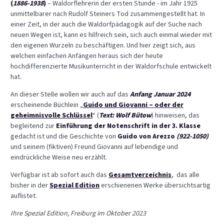
(
1886-1938
)
– Waldorflehrerin der ersten Stunde - im Jahr 1925
unmittelbarer nach Rudolf Steiners Tod zusammengestellt hat. In
einer Zeit, in der auch die Waldorfpädagogik auf der Suche nach
neuen Wegen ist, kann es hilfreich sein, sich auch einmal wieder mit
den eigenen Wurzeln zu beschäftigen. Und hier zeigt sich, aus
welchen einfachen Anfängen heraus sich der heute
hochdifferenzierte Musikunterricht in der Waldorfschule entwickelt
hat.
An dieser Stelle wollen wir auch auf das
Anfang Januar 2024
erscheinende Büchlein „
Guido und Giovanni – oder der
geheimnisvolle Schlüssel
“ (
Text: Wolf Bütow
) hinweisen, das
begleitend zur
Einführung der Notenschrift in der 3. Klasse
gedacht ist und die Geschichte von
Guido von Arezzo
(922-1050)
und seinem (fiktiven) Freund Giovanni auf lebendige und
eindrückliche Weise neu erzählt.
Verfügbar ist ab sofort auch das
Gesamtverzeichnis
,
das alle
bisher in der
Spezial Edition
erschienenen Werke übersichtsartig
auflistet.
Ihre Spezial Edition, Freiburg im Oktober 2023