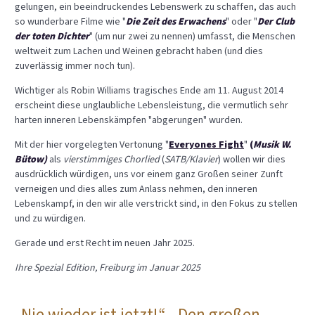
gelungen, ein beeindruckendes Lebenswerk zu schaffen, das auch
so wunderbare Filme wie "
Die Zeit des Erwachens
" oder "
Der Club
der toten Dichter
" (um nur zwei zu nennen) umfasst, die Menschen
weltweit zum Lachen und Weinen gebracht haben (und dies
zuverlässig immer noch tun).
Wichtiger als Robin Williams tragisches Ende am 11. August 2014
erscheint diese unglaubliche Lebensleistung, die vermutlich sehr
harten inneren Lebenskämpfen "abgerungen" wurden.
Mit der hier vorgelegten Vertonung "
Everyones Fight
"
(
Musik W.
Bütow)
als
vierstimmiges Chorlied
(
SATB/Klavier
) wollen wir dies
ausdrücklich würdigen, uns vor einem ganz Großen seiner Zunft
verneigen und dies alles zum Anlass nehmen, den inneren
Lebenskampf, in den wir alle verstrickt sind, in den Fokus zu stellen
und zu würdigen.
Gerade und erst Recht im neuen Jahr 2025.
Ihre Spezial Edition, Freiburg im Januar 2025