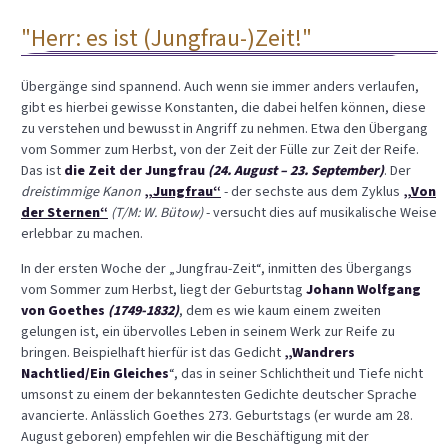
"Herr: es ist (Jungfrau-)Zeit!"
Übergänge sind spannend. Auch wenn sie immer anders verlaufen,
gibt es hierbei gewisse Konstanten, die dabei helfen können, diese
zu verstehen und bewusst in Angriff zu nehmen. Etwa den Übergang
vom Sommer zum Herbst, von der Zeit der Fülle zur Zeit der Reife.
Das ist
die Zeit der Jungfrau
(24. August – 23. September)
. Der
dreistimmige Kanon
„Jungfrau“
- der sechste aus dem Zyklus
„Von
der Sternen“
(T/M: W. Bütow)
- versucht dies auf musikalische Weise
erlebbar zu machen.
In der ersten Woche der „Jungfrau-Zeit“, inmitten des Übergangs
vom Sommer zum Herbst, liegt der Geburtstag
Johann Wolfgang
von Goethes
(1749-1832)
, dem es wie kaum einem zweiten
gelungen ist, ein übervolles Leben in seinem Werk zur Reife zu
bringen. Beispielhaft hierfür ist das Gedicht
„Wandrers
Nachtlied/Ein Gleiches
“, das in seiner Schlichtheit und Tiefe nicht
umsonst zu einem der bekanntesten Gedichte deutscher Sprache
avancierte. Anlässlich Goethes 273. Geburtstags (er wurde am 28.
August geboren) empfehlen wir die Beschäftigung mit der