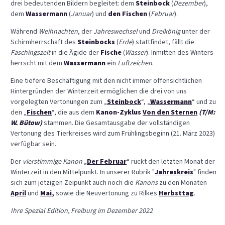
drei bedeutenden Bildern begleitet: dem
Steinbock
(
Dezember
),
dem
Wassermann
(
Januar
) und
den Fischen
(
Februar
).
Während
Weihnachten
, der
Jahreswechsel
und
Dreikönig
unter der
Schirmherrschaft des
Steinbocks
(
Erde
) stattfindet, fällt die
Faschingszeit
in die Ägide der
Fische
(
Wasser
). Inmitten des Winters
herrscht mit dem
Wassermann
ein
Luftzeichen
.
Eine tiefere Beschäftigung mit den nicht immer offensichtlichen
Hintergründen der Winterzeit ermöglichen die drei von uns
vorgelegten Vertonungen zum „
Steinbock
“, „
Wassermann
“ und zu
den „
Fischen
“, die aus dem
Kanon-Zyklus
Von den Sternen
(T/M:
W. Bütow)
stammen. Die Gesamtausgabe der vollständigen
Vertonung des Tierkreises wird zum Frühlingsbeginn (21. März 2023)
verfügbar sein.
Der
vierstimmige Kanon
„
Der Februar
“ rückt den letzten Monat der
Winterzeit in den Mittelpunkt. In unserer Rubrik "
Jahreskreis
" finden
sich zum jetzigen Zeipunkt auch noch die
Kanons
zu den Monaten
April
und
Mai
,
sowie die Neuvertonung zu Rilkes
Herbsttag
.
Ihre Spezial Edition, Freiburg im Dezember 2022