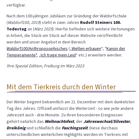
verfügbar.
Nach dem 100-jährigen Jubiläum zur Gründung der Waldorfschule
(
Waldorf100
,
2019
) steht in zwei Jahren
Rudolf Steiners 100.
Todestag
an (
März 2025
). Hierfür befinden sich weitere Vertonungen
in Arbeit, die Stück um Stück auf dieser Website veröffentlicht
werden und unser Angebot in dem Bereich
Waldorf100/Anthroposophisches
(„
Welten erbauen
“, "
Kanon der
Temperamente"
, „
Ich trage mein Leid
“ etc.) erweitern werden.
Ihre Spezial Edition, Freiburg im März 2023
Mit dem Tierkreis durch den Winter
Der Winter beginnt bekanntlich am 21. Dezember mit dem dunkelsten
Tag des Jahres. Offiziell umfasst die Winterzeit - so wie jede andere
Jahrezeit auch - drei Monate. Zu ihren besonderen Ereignissen
gehört natürlich das
Weihnachtsfest
, der
Jahreswechsel/Silvester
,
Dreikönig
und schließlich die
Faschingszeit
. Diese durchaus
unterschiedlichen winterlichen Highlights werden im Tierkreis mit