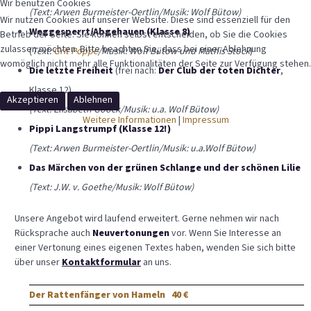
Wir benutzen Cookies
(Text: Arwen Burmeister-Oertlin/Musik: Wolf Bütow)
Wir nutzen Cookies auf unserer Website. Diese sind essenziell für den
Weggesperrt/Abgehauen (Klasse 8)
Betrieb der Seite. Sie können selbst entscheiden, ob Sie die Cookies
zulassen möchten. Bitte beachten Sie, dass bei einer Ablehnung
(
Text:
Grit Poppe
/Musik: Wolf Bütow und Mathis Stock
)
womöglich nicht mehr alle Funktionalitäten der Seite zur Verfügung stehen.
Die letzte Freiheit
(frei nach:
Der Club der toten Dichter
,
Klasse 12)
Akzeptieren
Ablehnen
(Text: Elisabeth Gööck/Musik: u.a. Wolf Bütow)
Weitere Informationen
|
Impressum
Pippi Langstrumpf (Klasse 12!)
(Text: Arwen Burmeister-Oertlin/Musik: u.a.Wolf Bütow)
Das Märchen von der grünen Schlange und der schönen Lilie
(Text: J.W. v. Goethe/Musik: Wolf Bütow)
Unsere Angebot wird laufend erweitert. Gerne nehmen wir nach
Rücksprache auch
Neuvertonungen
vor. Wenn Sie Interesse an
einer Vertonung eines eigenen Textes haben, wenden Sie sich bitte
über unser
Kontaktformular
an uns.
Der Rattenfänger von Hameln
40 €