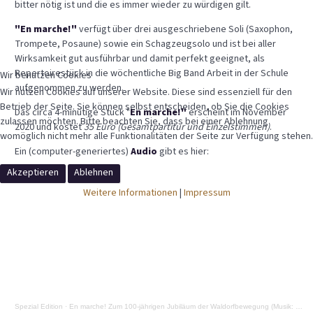
bitter nötig ist und die es immer wieder zu würdigen gilt.
"En marche!"
verfügt über drei ausgeschriebene Soli (Saxophon,
Trompete, Posaune) sowie ein Schagzeugsolo und ist bei aller
Wirksamkeit gut ausführbar und damit perfekt geeignet, als
Repertoirestück in die wöchentliche Big Band Arbeit in der Schule
Wir benutzen Cookies
aufgenommen zu werden.
Wir nutzen Cookies auf unserer Website. Diese sind essenziell für den
Betrieb der Seite. Sie können selbst entscheiden, ob Sie die Cookies
Das circa 4-minütige Stück "
En marche!"
erscheint im November
zulassen möchten. Bitte beachten Sie, dass bei einer Ablehnung
2020 und kostet
35 Euro
(Gesamtpartitur und Einzelstimmen)
.
womöglich nicht mehr alle Funktionalitäten der Seite zur Verfügung stehen.
Ein (computer-generiertes)
Audio
gibt es hier:
Akzeptieren
Ablehnen
Weitere Informationen
|
Impressum
Spezial Edition
·
En marche! Zum 100-jährigen Jubiläum der Waldorfbewegung (Musik: Wolf Bütow)