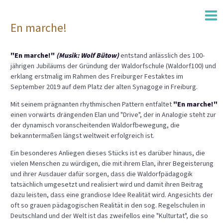
En marche!
"En marche!"
(Musik: Wolf Bütow)
entstand anlässlich des 100-
jährigen Jubiläums der Gründung der Waldorfschule (Waldorf100) und
erklang erstmalig im Rahmen des Freiburger Festaktes im
September 2019 auf dem Platz der alten Synagoge in Freiburg.
Mit seinem prägnanten rhythmischen Pattern entfaltet
"En marche!"
einen vorwärts drängenden Elan und "Drive", der in Analogie steht zur
der dynamisch voranscheitenden Waldorfbewegung, die
bekanntermaßen längst weltweit erfolgreich ist.
Ein besonderes Anliegen dieses Stücks ist es darüber hinaus, die
vielen Menschen zu würdigen, die mit ihrem Elan, ihrer Begeisterung
und ihrer Ausdauer dafür sorgen, dass die Waldorfpädagogik
tatsächlich umgesetzt und realisiert wird und damit ihren Beitrag
dazu leisten, dass eine grandiose Idee Realität wird. Angesichts der
oft so grauen pädagogischen Realität in den sog. Regelschulen in
Deutschland und der Welt ist das zweifellos eine "Kulturtat", die so