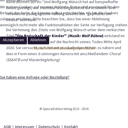
Wir benutzen Cookies
keine Blumen auf ihr."
Und
Wolfgang Wünsch hat auf beispielhafte
Wir nutzen Cookies auf unserer Website. Diese sind essenziell für den
Weise gezeigt, wie fruchtbar und beglückend die in seinem Sinn
Betrieb der Seite. Sie können selbst entscheiden, ob Sie die Cookies
veränderte pädagogische Haltung abseits der "gepflasterten
zulassen möchten. Bitte beachten Sie, dass bei einer Ablehnung
Straße" sein kann.
womöglich nicht mehr alle Funktionalitäten der Seite zur Verfügung stehen.
Die Vertonung des Zitats von Wolfgang Wünsch unter dem verkürzten
Titel
"Die Botschaft der Kinder"
(Musik: Wolf Bütow
)
entstand im
Akzeptieren
Ablehnen
Kern als direkte Reaktion auf die Nachricht seines Todes Mitte April
2020. Sie versucht, sich ihm mit musikalischen Mitteln zu nähern und
Weitere Informationen
|
Impressum
dies in Form eines
6-stimmigen Kanons
mit anschließendem
Choral
(SSAATB und Klavierbegleitung)
Sie haben eine Anfrage oder Bestellung?
© SpezialEdition Verlag 2015 - 2026
AGB
|
Impressum
|
Datenschutz
|
Kontakt